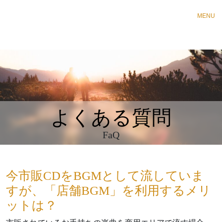
MENU
よくある質問
FaQ
今市販CDをBGMとして流していま
すが、「店舗BGM」を利用するメリ
ットは？